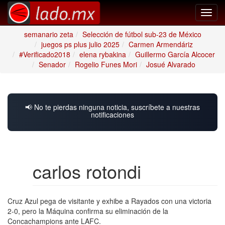
Toggl
navig
semanario zeta
Selección de fútbol sub-23 de México
juegos ps plus julio 2025
Carmen Armendáriz
#Verificado2018
elena rybakina
Guillermo García Alcocer
Senador
Rogelio Funes Mori
Josué Alvarado
📢 No te pierdas ninguna noticia, suscríbete a nuestras
notificaciones
carlos rotondi
Cruz Azul pega de visitante y exhibe a Rayados con una victoria
2-0, pero la Máquina confirma su eliminación de la
Concachampions ante LAFC.