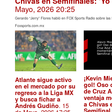
Chivas en Semifinales: ‘Yo
Mayo, 2026 20:25
Gerardo “Jerry” Flores habló en FOX Sports Radio sobre las
Foxsports.com.mx
¡Kevin Mi
Atlante sigue activo
gol! Oso 
en el mercado por su
de Cruz A
regreso a la Liga MX
ventaja 
y busca fichar a
a Chivas 
. 15
Andrés Gudiño
Semifinal
de Mayo, 2026 17:25