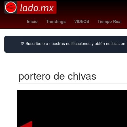
2 de Octubre
Senador
Nueva York
Brasil
Se
Inicio
Trendings
VIDEOS
Tiempo Real
💙 Suscríbete a nuestras notificaciones y obtén noticias en
portero de chivas