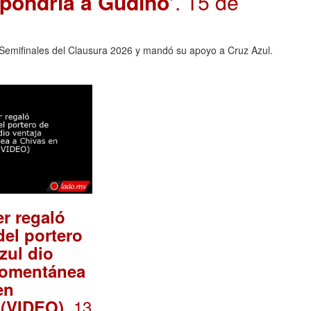
 pondría a Gudiño’
. 15 de
 Semifinales del Clausura 2026 y mandó su apoyo a Cruz Azul.
er regaló
del portero
zul dio
momentánea
en
. 13
 (VIDEO)