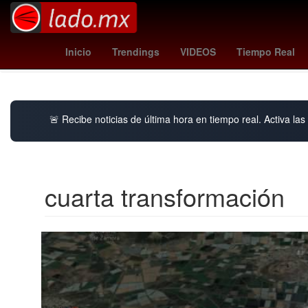
Selección de baloncesto de Estados Unidos
Gobierno
L
Inicio
Trendings
VIDEOS
Tiempo Real
🚨 Recibe noticias de última hora en tiempo real. Activa las 
cuarta transformación