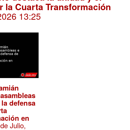
r la Cuarta Transformación
 2026 13:25
Damián
 asambleas
 la defensa
rta
mación en
 de Julio,