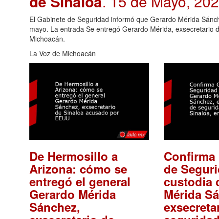
de Sinaloa
. 15 de Mayo, 20
El Gabinete de Seguridad informó que Gerardo Mérida Sánch
mayo. La entrada Se entregó Gerardo Mérida, exsecretario d
Michoacán.
La Voz de Michoacán
De Hermosillo a
Confirma
Arizona: cómo se
de Segur
entregó el general
custodia 
Gerardo Mérida
Mérida S
Sánchez,
exsecreta