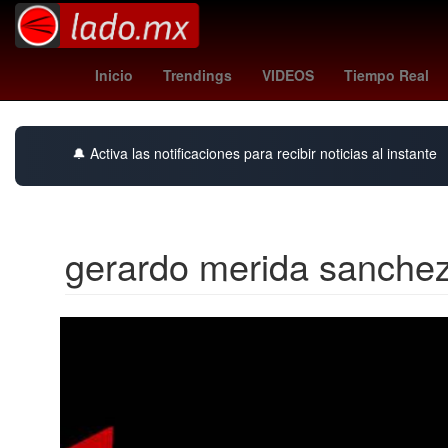
villarreal vs rayo vallecano
premios billboard 2025
alito m
Inicio
Trendings
VIDEOS
Tiempo Real
🔔 Activa las notificaciones para recibir noticias al instante
gerardo merida sanche