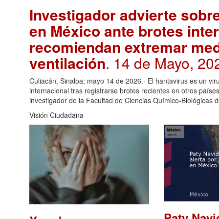
Investigador advierte sobre
en México ante brotes inte
recomiendan extremar medi
ventilación
. 14 de Mayo, 20
Culiacán, Sinaloa; mayo 14 de 2026.- El hantavirus es un vir
internacional tras registrarse brotes recientes en otros paí
investigador de la Facultad de Ciencias Químico-Biológicas 
Visión Ciudadana
Paty Navi