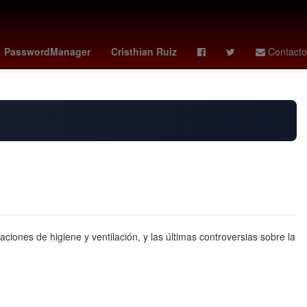
os 2025
santiago sandoval chivas
ángel azuaje
mexico canta
PasswordManager
Cristhian Ruiz
Contacto
ciones de higiene y ventilación, y las últimas controversias sobre la