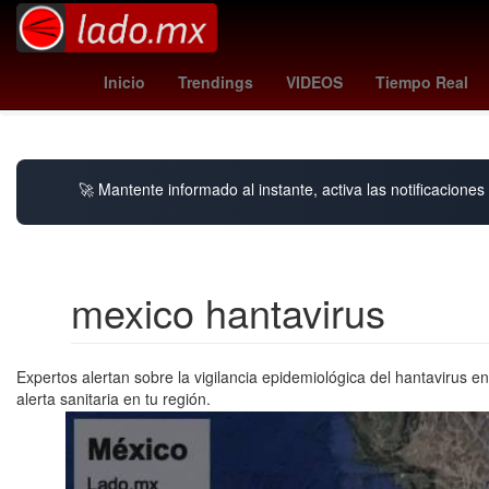
rosario central - river plate
pumas - guadalajara
donald trum
Inicio
Trendings
VIDEOS
Tiempo Real
🚀 Mantente informado al instante, activa las notificacione
mexico hantavirus
Expertos alertan sobre la vigilancia epidemiológica del hantavirus e
alerta sanitaria en tu región.