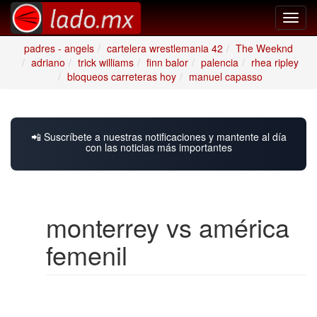
Toggl
navig
padres - angels
cartelera wrestlemania 42
The Weeknd
adriano
trick williams
finn balor
palencia
rhea ripley
bloqueos carreteras hoy
manuel capasso
📲 Suscríbete a nuestras notificaciones y mantente al día
con las noticias más importantes
monterrey vs américa
femenil