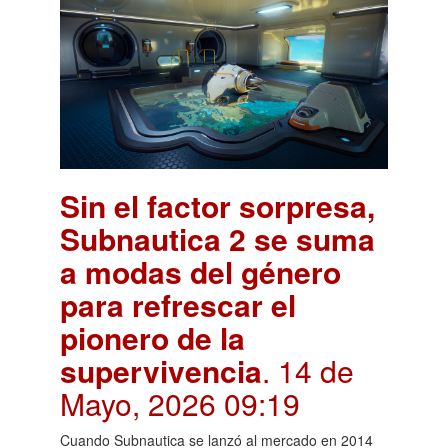
Sin el factor sorpresa,
Subnautica 2 se suma
a modas del género
para refrescar el
pionero de la
supervivencia
. 14 de
Mayo, 2026 09:19
Cuando Subnautica se lanzó al mercado en 2014