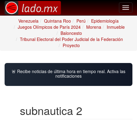
Toggl
navig
Venezuela
Quintana Roo
Perú
Epidemiología
Juegos Olímpicos de París 2024
Morena
Inmueble
Baloncesto
Tribunal Electoral del Poder Judicial de la Federación
Proyecto
🚨 Recibe noticias de última hora en tiempo real. Activa las
notificaciones
subnautica 2