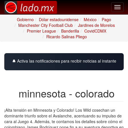
Toggl
navig
Gobierno
Dólar estadounidense
México
Pago
Manchester City Football Club
Jardines de Morelos
Premier League
Banderilla
CovidCDMX
Ricardo Salinas Pliego
🔔 Activa las notificaciones para recibir noticias al instante
minnesota - colorado
¡Alta tensión en Minnesota y Colorado! Los Wild cosechan un
dominante triunfo sobre el Avalanche, acentuando su impulso de
cara al Juego 4. Además, te contamos los detalles sobre cómo el
colombiano James Rodríguez pone fin a su aventura deportiva en