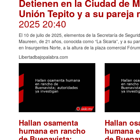
Detienen en la Ciudad de Mé
Unión Tepito y a su pareja
2025 20:40
El 10 de julio de 2025, elementos de la Secretaría de Segur
Maureen, de 21 años, conocida como “La Sicaria”, y a su p
en Insurgentes Norte, a la altura de la plaza comercial Fór
Libertadbajopalabra.com
Hallan osamenta
Hallan o
humana en rancho
humana e
de Buenavista;
de Buenav