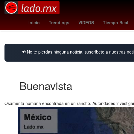
Sadam Husein
Aeropuerto Internacional de Guada
Inicio
Trendings
VIDEOS
Tiempo Real
Día de Acción
📢 No te pierdas ninguna noticia, suscríbete a nuestras noti
Buenavista
Osamenta humana encontrada en un rancho. Autoridades investiga