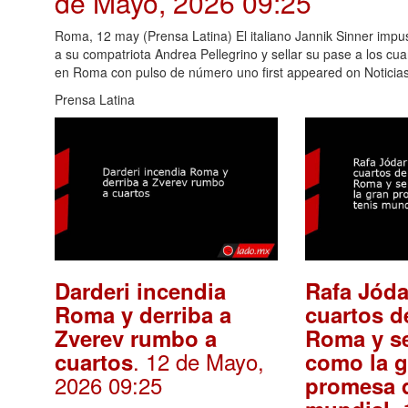
de Mayo, 2026 09:25
Roma, 12 may (Prensa Latina) El italiano Jannik Sinner impuso 
a su compatriota Andrea Pellegrino y sellar su pase a los c
en Roma con pulso de número uno first appeared on Noticias
Prensa Latina
Darderi incendia
Rafa Jóda
Roma y derriba a
cuartos de
Zverev rumbo a
Roma y s
. 12 de Mayo,
cuartos
como la g
2026 09:25
promesa d