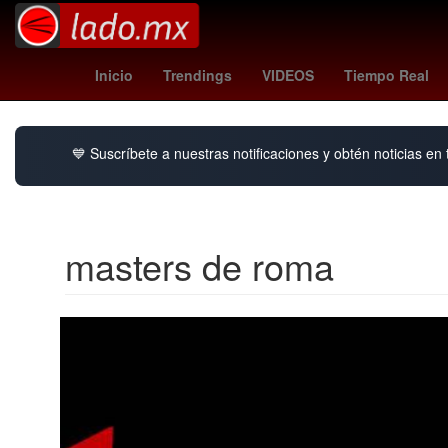
Cohete
orioles - angels
Matt Damon
Farma
Inicio
Trendings
VIDEOS
Tiempo Real
💙 Suscríbete a nuestras notificaciones y obtén noticias en
masters de roma