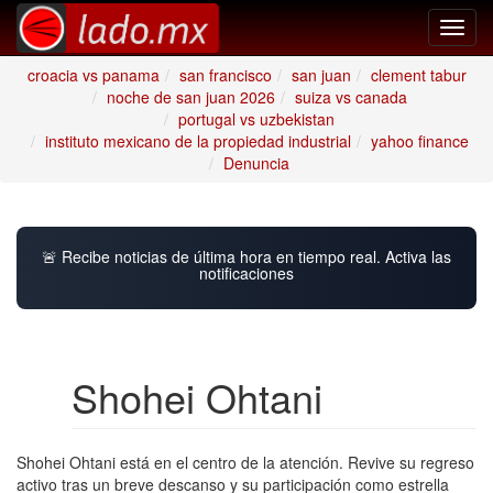
Toggl
navig
croacia vs panama
san francisco
san juan
clement tabur
noche de san juan 2026
suiza vs canada
portugal vs uzbekistan
instituto mexicano de la propiedad industrial
yahoo finance
Denuncia
🚨 Recibe noticias de última hora en tiempo real. Activa las
notificaciones
Shohei Ohtani
Shohei Ohtani está en el centro de la atención. Revive su regreso
activo tras un breve descanso y su participación como estrella