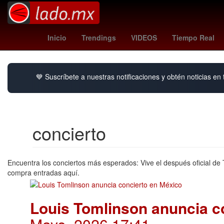
SC Friburgo
Tommy Paul
atlas vs pachuca fem
Inicio
Trendings
VIDEOS
Tiempo Real
💙 Suscríbete a nuestras notificaciones y obtén noticias en
concierto
Encuentra los conciertos más esperados: Vive el después oficial de
compra entradas aquí.
Louis Tomlinson anuncia c