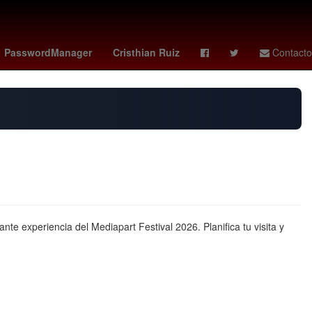
r
juarez fc
26 de marzo
Puebla de Zaragoza
PasswordManager
Cristhian Ruiz
Contacto
 experiencia del Mediapart Festival 2026. Planifica tu visita y