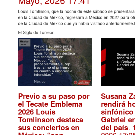
Mayo, 2026 17:41
Louis Tomlinson, que la noche de este sábado se presenta
en la Ciudad de México, regresará a México en 2027 para ofr
de la Ciudad de México que ya había visitado anteriormente
El Siglo de Torreón
Previo a su paso por
Susana Z
el Tecate Emblema
rendirá h
2026 Louis
sinfónico
Tomlinson destaca
Gabriel en
. 
sus conciertos en
del país
2026 17:3