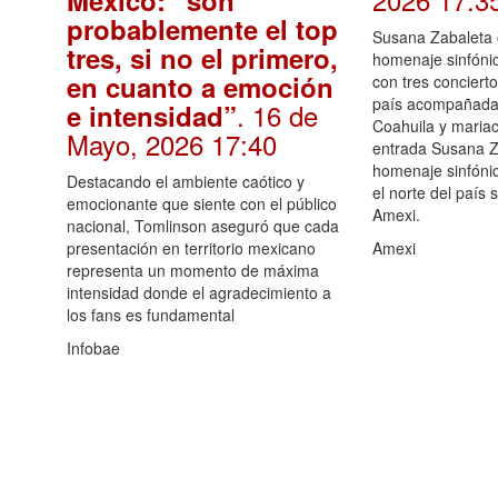
México: “son
probablemente el top
Susana Zabaleta 
tres, si no el primero,
homenaje sinfóni
en cuanto a emoción
con tres concierto
país acompañada
. 16 de
e intensidad”
Coahuila y mariac
Mayo, 2026 17:40
entrada Susana Z
homenaje sinfóni
Destacando el ambiente caótico y
el norte del país 
emocionante que siente con el público
Amexi.
nacional, Tomlinson aseguró que cada
presentación en territorio mexicano
Amexi
representa un momento de máxima
intensidad donde el agradecimiento a
los fans es fundamental
Infobae