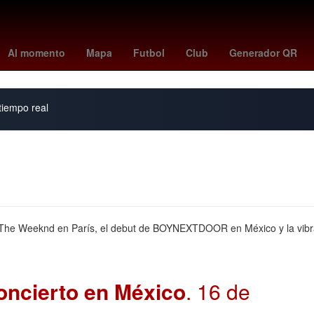
enil
clima guadalajara
Industria Automotriz
ESPN
sienna mille
Al momento
Mapa
Futbol
Club
Generador QR
 tiempo real
 The Weeknd en París, el debut de BOYNEXTDOOR en México y la vibrante
oncierto en México
. 16 de