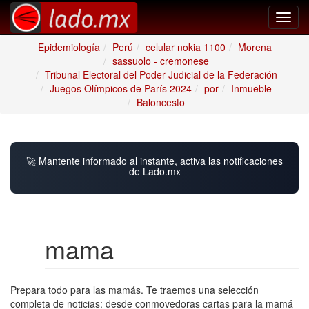
Toggl
navig
Epidemiología
Perú
celular nokia 1100
Morena
sassuolo - cremonese
Tribunal Electoral del Poder Judicial de la Federación
Juegos Olímpicos de París 2024
por
Inmueble
Baloncesto
🚀 Mantente informado al instante, activa las notificaciones
de Lado.mx
mama
Prepara todo para las mamás. Te traemos una selección
completa de noticias: desde conmovedoras cartas para la mamá