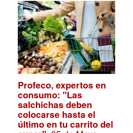
Profeco, expertos en
consumo: "Las
salchichas deben
colocarse hasta el
último en tu carrito del