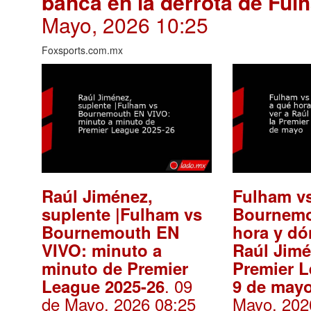
banca en la derrota de Fu
Mayo, 2026 10:25
Foxsports.com.mx
Raúl Jiménez,
Fulham v
suplente |Fulham vs
Bournemo
Bournemouth EN
hora y dó
VIVO: minuto a
Raúl Jimé
minuto de Premier
Premier 
. 09
League 2025-26
9 de may
de Mayo, 2026 08:25
Mayo, 202