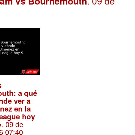
lham vs Bournemouth
. 09 de
s
uth: a qué
nde ver a
nez en la
League hoy
. 09 de
o
6 07:40