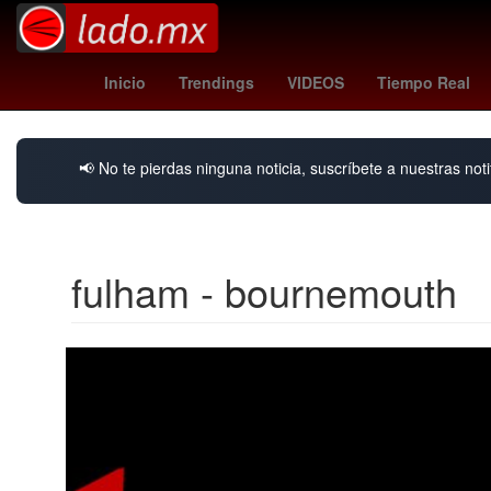
melissa barrera
chivas femenil
calendario nov
Inicio
Trendings
VIDEOS
Tiempo Real
📢 No te pierdas ninguna noticia, suscríbete a nuestras noti
fulham - bournemouth