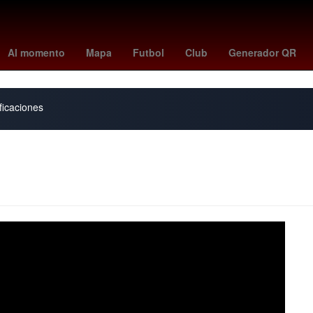
iembre 2025
vinicius
Agresión
Gobierno
benfica - hearts
vini
Al momento
Mapa
Futbol
Club
Generador QR
ficaciones