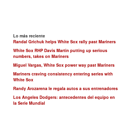
Lo más reciente
Randal Grichuk helps White Sox rally past Mariners
White Sox RHP Davis Martin putting up serious
numbers, takes on Mariners
Miguel Vargas, White Sox power way past Mariners
Mariners craving consistency entering series with
White Sox
Randy Arozarena le regala autos a sus entrenadores
Los Angeles Dodgers: antecedentes del equipo en
la Serie Mundial