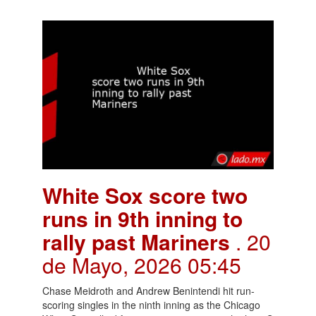
White Sox score two
runs in 9th inning to
rally past Mariners
. 20
de Mayo, 2026 05:45
Chase Meidroth and Andrew Benintendi hit run-
scoring singles in the ninth inning as the Chicago