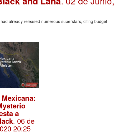
Black and Lana
. 02 de Junio,
ad already released numerous superstars, citing budget
 Mexicana:
ysterio
esta a
. 06 de
lack
2020 20:25