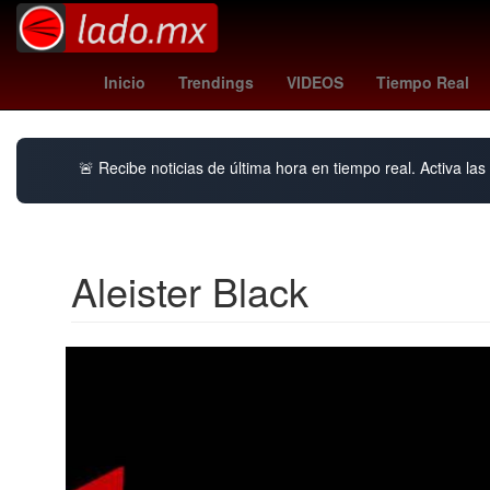
nyc fc - santos
Rogelio Funes Mori
mexic
Inicio
Trendings
VIDEOS
Tiempo Real
🚨 Recibe noticias de última hora en tiempo real. Activa las 
Aleister Black