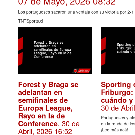
07 de Mayo, 2026 08:32
Los portugueses sacaron una ventaja con su victoria por 2-1 
TNTSports.cl
Forest y Braga se
Sporting 
adelantan en
Friburgo:
semifinales de
cuándo y
30 de Abri
Europa League,
Rayo en la de
Portugueses y al
. 30 de
Conference
en la ronda de lo
Abril, 2026 16:52
¡Lee más acá!