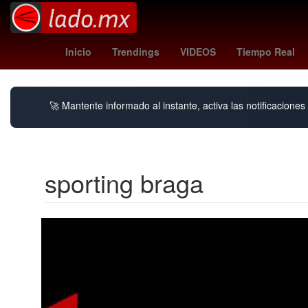
tottenham
Leandro Paredes
China
Dóla
Inicio
Trendings
VIDEOS
Tiempo Real
🚀 Mantente informado al instante, activa las notificacione
sporting braga