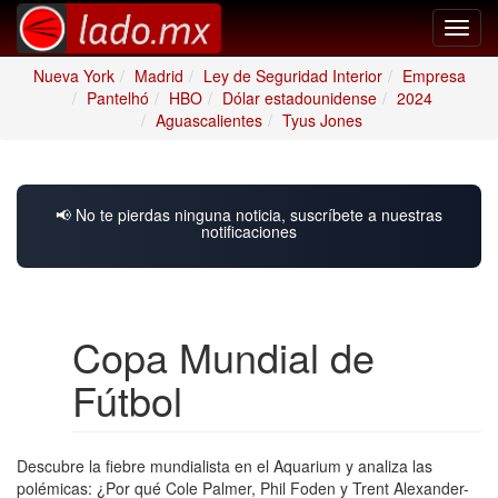
Toggl
navig
Nueva York
Madrid
Ley de Seguridad Interior
Empresa
Pantelhó
HBO
Dólar estadounidense
2024
Aguascalientes
Tyus Jones
📢 No te pierdas ninguna noticia, suscríbete a nuestras
notificaciones
Copa Mundial de
Fútbol
Descubre la fiebre mundialista en el Aquarium y analiza las
polémicas: ¿Por qué Cole Palmer, Phil Foden y Trent Alexander-