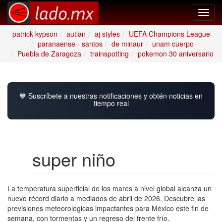
Toggl
navig
patrick kypson
autlan
aj styles
UEFA Champions League
paranaense - santos
de minaur
unam cuerpo
Puebla de Zaragoza
trainspotting
pokemon 30 aniversario
💙 Suscríbete a nuestras notificaciones y obtén noticias en
tiempo real
super niño
La temperatura superficial de los mares a nivel global alcanza un
nuevo récord diario a mediados de abril de 2026. Descubre las
previsiones meteorológicas impactantes para México este fin de
semana, con tormentas y un regreso del frente frío.