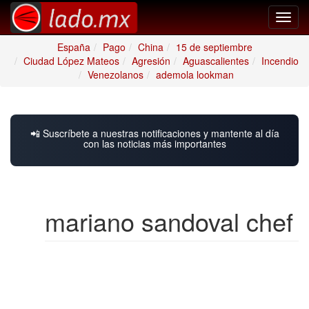
Toggl
navig
España
Pago
China
15 de septiembre
Ciudad López Mateos
Agresión
Aguascalientes
Incendio
Venezolanos
ademola lookman
📲 Suscríbete a nuestras notificaciones y mantente al día
con las noticias más importantes
mariano sandoval chef