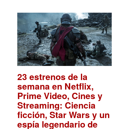
23 estrenos de la
semana en Netflix,
Prime Video, Cines y
Streaming: Ciencia
ficción, Star Wars y un
espía legendario de