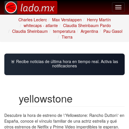
Toggl
navig
Charles Leclerc
Max Verstappen
Henry Martín
whitecaps - atlante
Claudia Sheinbaum Pardo
Claudia Sheinbaum
temperatura
Argentina
Pau Gasol
Tierra
🚨 Recibe noticias de última hora en tiempo real. Activa las
notificaciones
yellowstone
Descubre la hora de estreno de \'Yellowstone: Rancho Dutton\' en
España, conoce el vínculo familiar de una actriz estrella y qué
otros estrenos de Netflix y Prime Video imperdibles te esperan.