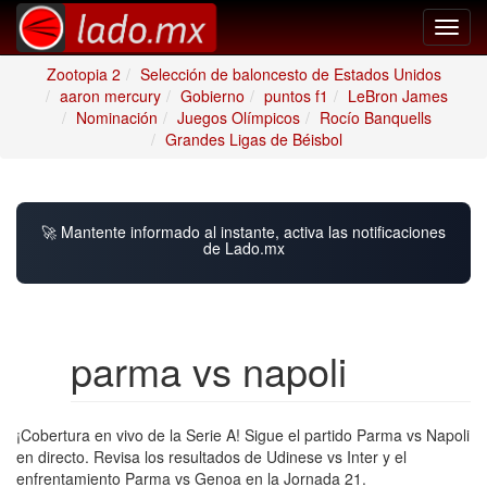
Toggl
navig
Zootopia 2
Selección de baloncesto de Estados Unidos
aaron mercury
Gobierno
puntos f1
LeBron James
Nominación
Juegos Olímpicos
Rocío Banquells
Grandes Ligas de Béisbol
🚀 Mantente informado al instante, activa las notificaciones
de Lado.mx
parma vs napoli
¡Cobertura en vivo de la Serie A! Sigue el partido Parma vs Napoli
en directo. Revisa los resultados de Udinese vs Inter y el
enfrentamiento Parma vs Genoa en la Jornada 21.