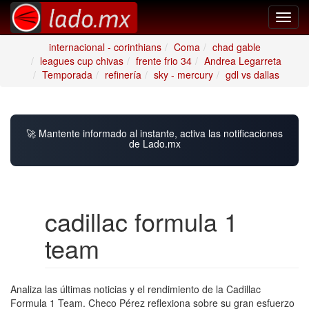
Toggl
navig
internacional - corinthians
Coma
chad gable
leagues cup chivas
frente frio 34
Andrea Legarreta
Temporada
refinería
sky - mercury
gdl vs dallas
🚀 Mantente informado al instante, activa las notificaciones
de Lado.mx
cadillac formula 1
team
Analiza las últimas noticias y el rendimiento de la Cadillac
Formula 1 Team. Checo Pérez reflexiona sobre su gran esfuerzo