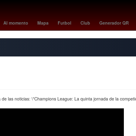
liga mx posiciones
Miguel Hidalgo
scott eastwood
boston vs yan
Al momento
Mapa
Futbol
Club
Generador QR
a de las noticias: \"Champions League: La quinta jornada de la competi