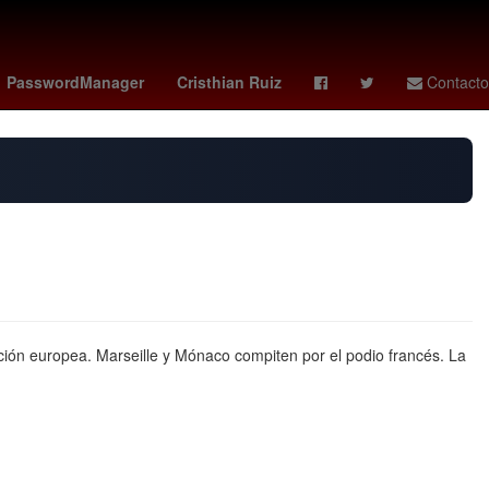
kees
rodolfo cota
méxico vs colombia femenil
PasswordManager
Cristhian Ruiz
Contacto
ción europea. Marseille y Mónaco compiten por el podio francés. La