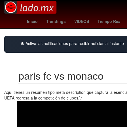
Atlixco
Temporada
Argentina
Agresión
Inicio
Trendings
VIDEOS
Tiempo Real
🔔 Activa las notificaciones para recibir noticias al instante
paris fc vs monaco
Aquí tienes un resumen tipo meta description que captura la esenci
UEFA regresa a la competición de clubes.\"