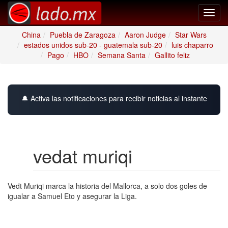
Toggl
navig
China
Puebla de Zaragoza
Aaron Judge
Star Wars
estados unidos sub-20 - guatemala sub-20
luis chaparro
Pago
HBO
Semana Santa
Gallito feliz
🔔 Activa las notificaciones para recibir noticias al instante
vedat muriqi
Vedt Muriqi marca la historia del Mallorca, a solo dos goles de
igualar a Samuel Eto y asegurar la Liga.