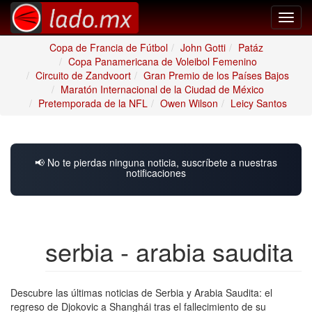
Toggl
navig
Copa de Francia de Fútbol
John Gotti
Patáz
Copa Panamericana de Voleibol Femenino
Circuito de Zandvoort
Gran Premio de los Países Bajos
Maratón Internacional de la Ciudad de México
Pretemporada de la NFL
Owen Wilson
Leicy Santos
📢 No te pierdas ninguna noticia, suscríbete a nuestras
notificaciones
serbia - arabia saudita
Descubre las últimas noticias de Serbia y Arabia Saudita: el
regreso de Djokovic a Shanghái tras el fallecimiento de su