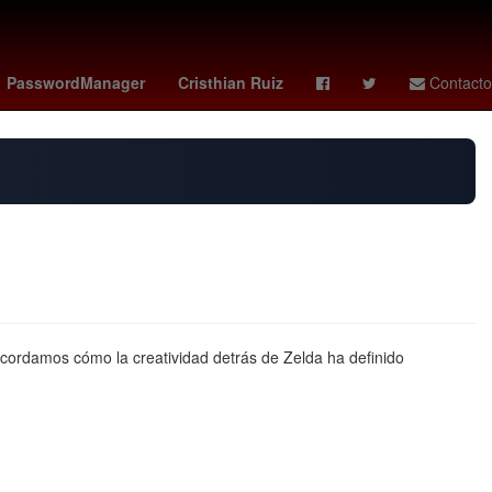
onzon
cavaliers - rockets
PasswordManager
Cristhian Ruiz
Contacto
ecordamos cómo la creatividad detrás de Zelda ha definido