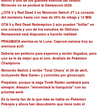
atento a uno de los grandes eventos del verano.
Nintendo no se perderá la Gamescom 2026
¿GTA V y Red Dead 2 en Nintendo Switch 2? La consola
del momento hasta con mas de 25% de rebaja y 12 MSI
GTA 5 y Red Dead Redemption 2 aún pueden "brillar" en
una consola y uno de los estudios de Oblivion
Remastered está dispuesto a hacerlo realidad
PRAGMATA aterriza en la Luna: Capcom estrena hoy su
aventura scifi
Debería ser perfecto para expertos y recién llegados, pero
uno se le da mejor que el otro. Análisis de Pokémon
Champions
Nintendo Switch 2 recibe ‘Total Chaos’ el 29 de abril,
incluyendo New Game+ y controles por giroscopio
Prepárate, porque la saga Tomb Raider cambiará para
siempre. Amazon "reinventará la franquicia" con su
próxima serie
Es la teoría fan de la que más se habla en Pokémon
Pokopia y ahora han descubierto que tiene todo el