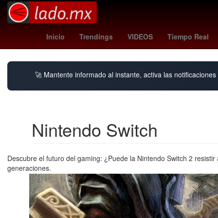
Henipavirus
Estética
Inicio
Trendings
VIDEOS
Tiempo Real
🚀 Mantente informado al instante, activa las notificacione
Nintendo Switch
Descubre el futuro del gaming: ¿Puede la Nintendo Switch 2 resisti
generaciones.