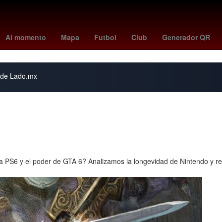
peppa pig
rockets
swag 2
Pago
HBO
Empresa
florian m
Al momento
Mapa
Futbol
Club
Generador QR
s de Lado.mx
r a PS6 y el poder de GTA 6? Analizamos la longevidad de Nintendo y r