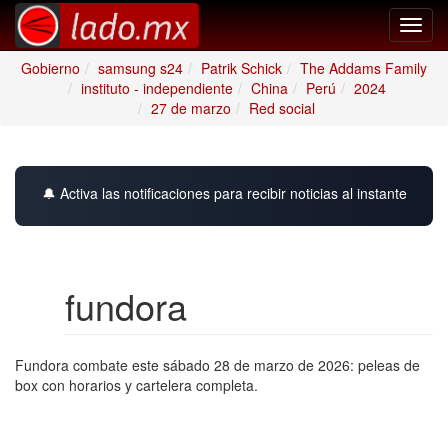
Toggl
navig
Gobierno
samsung s24
Patrik Schick
The Addams Family
instituto - independiente
China
Perú
2024
27 de marzo
Red social
🔔 Activa las notificaciones para recibir noticias al instante
fundora
Fundora combate este sábado 28 de marzo de 2026: peleas de
box con horarios y cartelera completa.