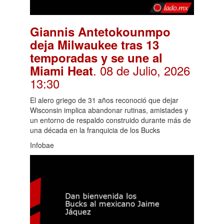
Giannis Antetokounmpo
deja Milwaukee tras 13
temporadas y se une al
. 08 de Julio, 2026
Miami Heat
13:30
El alero griego de 31 años reconoció que dejar
Wisconsin implica abandonar rutinas, amistades y
un entorno de respaldo construido durante más de
una década en la franquicia de los Bucks
Infobae