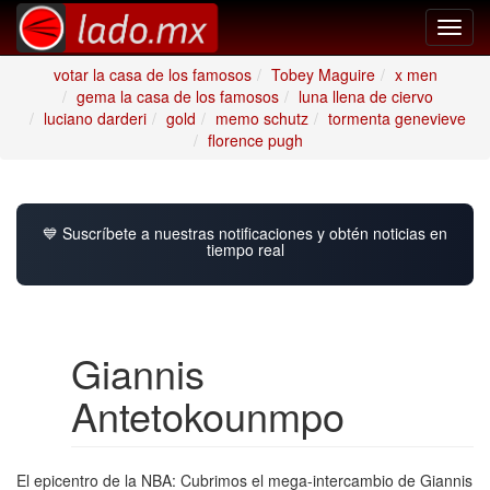
Toggl
navig
votar la casa de los famosos
Tobey Maguire
x men
gema la casa de los famosos
luna llena de ciervo
luciano darderi
gold
memo schutz
tormenta genevieve
florence pugh
💙 Suscríbete a nuestras notificaciones y obtén noticias en
tiempo real
Giannis
Antetokounmpo
El epicentro de la NBA: Cubrimos el mega-intercambio de Giannis