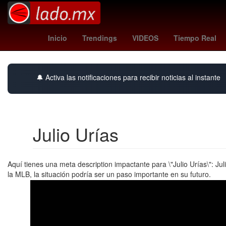
padres - angels
cartelera wrestlemania 42
T
Inicio
Trendings
VIDEOS
Tiempo Real
🔔 Activa las notificaciones para recibir noticias al instante
Julio Urías
Aquí tienes una meta description impactante para \"Julio Urías\": J
la MLB, la situación podría ser un paso importante en su futuro.