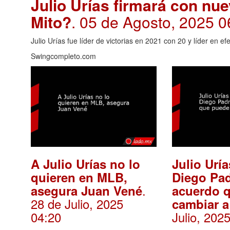
Julio Urías firmará con n
Mito?
. 05 de Agosto, 2025 0
Julio Urías fue líder de victorias en 2021 con 20 y líder en e
Swingcompleto.com
A Julio Urías no lo
Julio Urí
quieren en MLB,
Diego Pad
.
asegura Juan Vené
acuerdo 
28 de Julio, 2025
cambiar 
04:20
Julio, 202