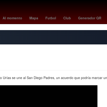
he Weeknd
adriano
trick williams
finn balor
palencia
rhea rip
Al momento
Mapa
Futbol
Club
Generador QR
ulio Urías se une al San Diego Padres, un acuerdo que podría marcar u