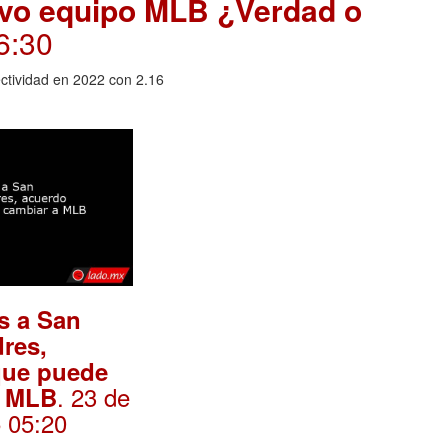
uevo equipo MLB ¿Verdad o
6:30
fectividad en 2022 con 2.16
as a San
res,
que puede
. 23 de
a MLB
5 05:20