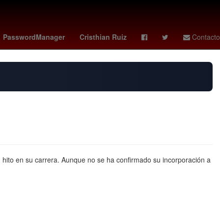
ley
bloqueos carreteras hoy
manuel capasso
PasswordManager
Cristhian Ruiz
Contacto
n hito en su carrera. Aunque no se ha confirmado su incorporación a