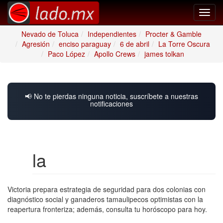
Toggl
navig
Nevado de Toluca
Independientes
Procter & Gamble
Agresión
enciso paraguay
6 de abril
La Torre Oscura
Paco López
Apollo Crews
james tolkan
📢 No te pierdas ninguna noticia, suscríbete a nuestras
notificaciones
la
Victoria prepara estrategia de seguridad para dos colonias con
diagnóstico social y ganaderos tamaulipecos optimistas con la
reapertura fronteriza; además, consulta tu horóscopo para hoy.