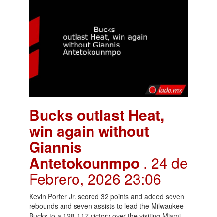
Bucks outlast Heat,
win again without
Giannis
Antetokounmpo
. 24 de
Febrero, 2026 23:06
Kevin Porter Jr. scored 32 points and added seven
rebounds and seven assists to lead the Milwaukee
Bucks to a 128-117 victory over the visiting Miami