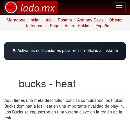
Toggl
navig
Maradona
milan
tubi
Rosario
Anthony Davis
Oblivion
tottenham
Pago
Achraf Hakimi
España
🔔 Activa las notificaciones para recibir noticias al instante
bucks - heat
Aquí tienes una meta description concisa combinando los títulos:
Bucks dominan a los Heat en una importante rivalidad de play-in.
Los Bucks se impusieron en una victoria clave en la región de la
Este.