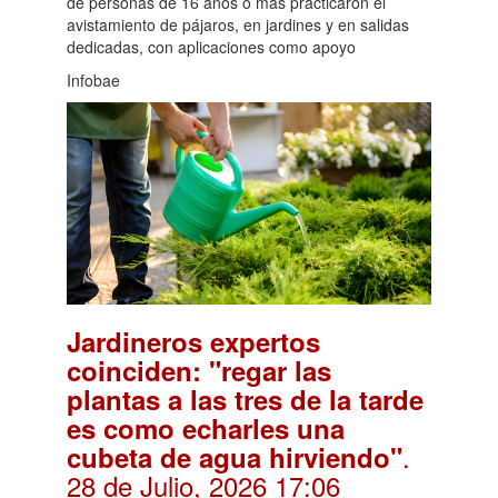
de personas de 16 años o más practicaron el
avistamiento de pájaros, en jardines y en salidas
dedicadas, con aplicaciones como apoyo
Infobae
Jardineros expertos
coinciden: "regar las
plantas a las tres de la tarde
es como echarles una
.
cubeta de agua hirviendo"
28 de Julio, 2026 17:06