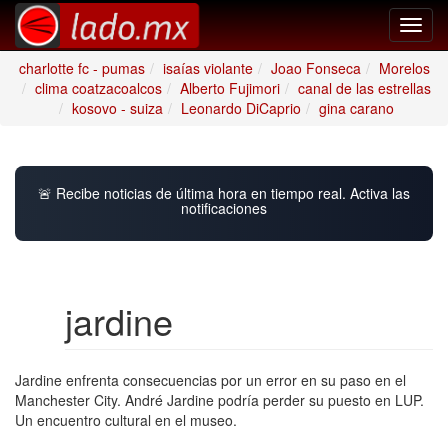
Toggl
navig
charlotte fc - pumas
isaías violante
Joao Fonseca
Morelos
clima coatzacoalcos
Alberto Fujimori
canal de las estrellas
kosovo - suiza
Leonardo DiCaprio
gina carano
🚨 Recibe noticias de última hora en tiempo real. Activa las
notificaciones
jardine
Jardine enfrenta consecuencias por un error en su paso en el
Manchester City. André Jardine podría perder su puesto en LUP.
Un encuentro cultural en el museo.