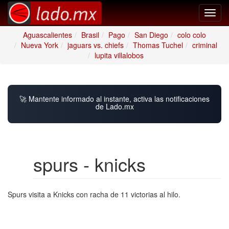
Toggl
navig
Aguascalientes
Brasil
Pago
San Diego
colo colo
Nueva York
jaguars vs. chiefs
Thomas Tuchel
criminal
lupita villalobos
🚀 Mantente informado al instante, activa las notificaciones
de Lado.mx
spurs - knicks
Spurs visita a Knicks con racha de 11 victorias al hilo.