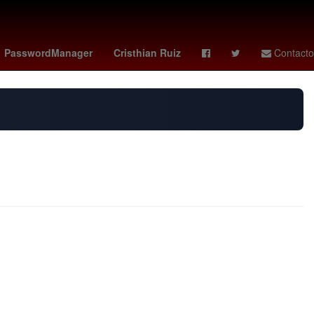
ol - brentford
fulham - newcastle
horarios f1
burnley - wolves
PasswordManager
Cristhian Ruiz
Contacto