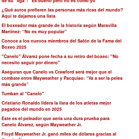
de su "liga": "Es bueno pero no es como yo"
¿Qué autos prefieren las personas más ricas del mundo?
Aquí te dejamos una lista
El boxeador más grande de la historia según Maravilla
Martínez: “No es muy popular”
Conoce a los nuevos miembros del Salón de la Fama del
Boxeo 2025
"Canelo" Álvarez pone fecha a su retiro del boxeo: "No
necesito seguir por dinero"
Aseguran que Canelo vs Crawford será mejor que el
combate entre Mayweather y Pacquiao: “Va a ser la pelea
más grande”
Tumban al "Canelo"
Cristiano Ronaldo lidera la lista de los atletas mejor
pagados del mundo en 2025
Este es el peleador que sería una dura prueba para
Canelo Álvarez, según Mayweather Jr.
Floyd Mayweather Jr. ganó miles de dólares gracias al