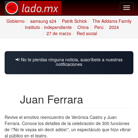
Toggl
navig
Gobierno
samsung s24
Patrik Schick
The Addams Family
instituto - independiente
China
Perú
2024
27 de marzo
Red social
📢 No te pierdas ninguna noticia, suscríbete a nuestras
notificaciones
Juan Ferrara
Revive el emotivo reencuentro de Verónica Castro y Juan
Ferrara. Conoce los detalles de la celebración de 300 funciones
de \"No te vayas sin decir adiós\", un espectáculo que hizo vibrar
al público en el teatro.