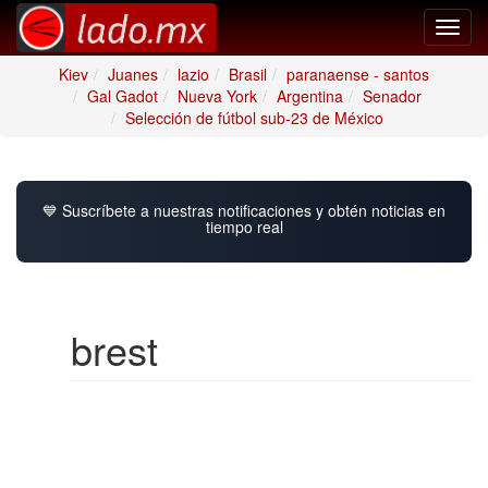
Toggl
navig
Kiev
Juanes
lazio
Brasil
paranaense - santos
Gal Gadot
Nueva York
Argentina
Senador
Selección de fútbol sub-23 de México
💙 Suscríbete a nuestras notificaciones y obtén noticias en
tiempo real
brest