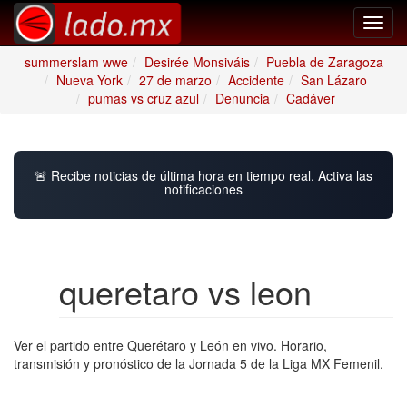
Toggl
navig
summerslam wwe
Desirée Monsiváis
Puebla de Zaragoza
Nueva York
27 de marzo
Accidente
San Lázaro
pumas vs cruz azul
Denuncia
Cadáver
🚨 Recibe noticias de última hora en tiempo real. Activa las
notificaciones
queretaro vs leon
Ver el partido entre Querétaro y León en vivo. Horario,
transmisión y pronóstico de la Jornada 5 de la Liga MX Femenil.