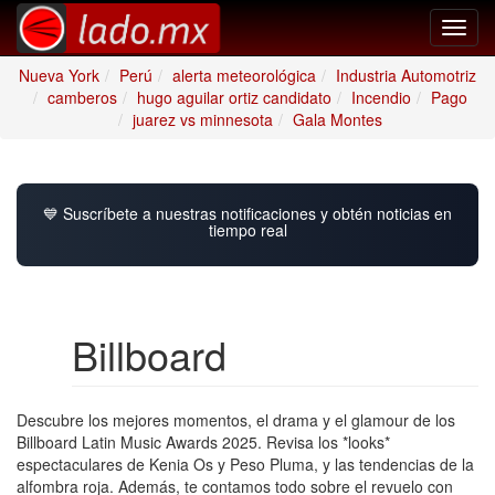
Toggl
navig
Nueva York
Perú
alerta meteorológica
Industria Automotriz
camberos
hugo aguilar ortiz candidato
Incendio
Pago
juarez vs minnesota
Gala Montes
💙 Suscríbete a nuestras notificaciones y obtén noticias en
tiempo real
Billboard
Descubre los mejores momentos, el drama y el glamour de los
Billboard Latin Music Awards 2025. Revisa los *looks*
espectaculares de Kenia Os y Peso Pluma, y las tendencias de la
alfombra roja. Además, te contamos todo sobre el revuelo con