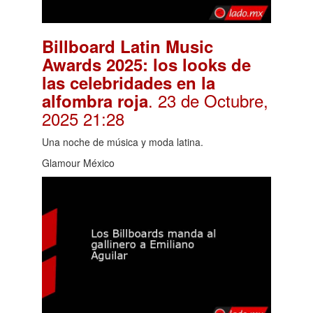
Billboard Latin Music
Awards 2025: los looks de
las celebridades en la
. 23 de Octubre,
alfombra roja
2025 21:28
Una noche de música y moda latina.
Glamour México