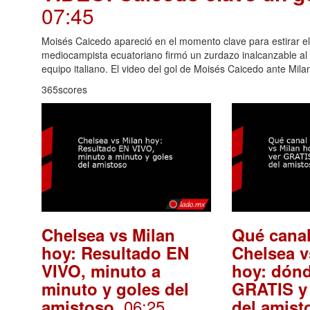
07:45
Moisés Caicedo apareció en el momento clave para estirar el 
mediocampista ecuatoriano firmó un zurdazo inalcanzable al s
equipo italiano. El video del gol de Moisés Caicedo ante Mila
365scores
Chelsea vs Milan
Qué cana
hoy: Resultado EN
Chelsea v
VIVO, minuto a
hoy: dónd
minuto y goles del
GRATIS y
. 06:25
amistoso
del amist