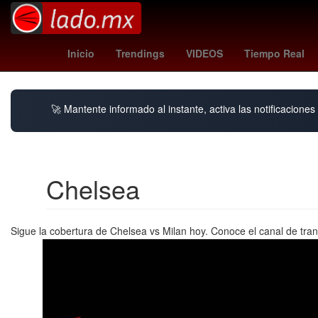
Litio
Agresión
phillies
26 de marzo
Inicio
Trendings
VIDEOS
Tiempo Real
🚀 Mantente informado al instante, activa las notificacione
Chelsea
Sigue la cobertura de Chelsea vs Milan hoy. Conoce el canal de tran