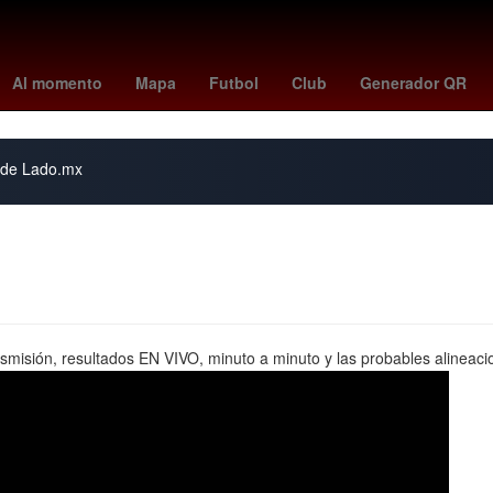
toluca vs santos
Germán Berterame
Rogelio Funes Mori
mexi
Al momento
Mapa
Futbol
Club
Generador QR
s de Lado.mx
smisión, resultados EN VIVO, minuto a minuto y las probables alineacio