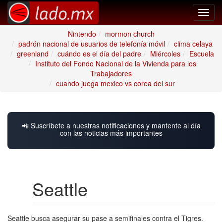
Toggl
navig
Nintendo
mormon church
padrón nacional de usuarios de telefonía móvil
clima celaya
greenland
cuándo es el día del padre
Miércoles
Escuela
Instituto del Fondo Nacional de la Vivienda para los
Trabajadores
cuando juega mexico vs corea del sur
📲 Suscríbete a nuestras notificaciones y mantente al día
con las noticias más importantes
Seattle
Seattle busca asegurar su pase a semifinales contra el Tigres.