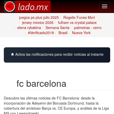
Toggl
navig
juegos ps plus julio 2025
Rogelio Funes Mori
jersey mexico 2026
fulham vs crystal palace
elena rybakina
Semana Santa
palmeiras - cerro
#Verificado2018
Brasil
Nueva York
🔔 Activa las notificaciones para recibir noticias al instante
fc barcelona
Descubre las últimas noticias de FC Barcelona: desde la
incorporación de Adeyemi del Borussia Dortmund, hasta la
cobertura del amistoso Barça vs. CE Europa, y análisis de la Liga
MX con Lewandowski.