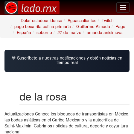
Toggl
navig
Dólar estadounidense
Aguascalientes
Twitch
pago beca rita cetina primaria
Guillermo Almada
Pago
España
soborno
27 de marzo
amanda anisimova
💙 Suscríbete a nuestras notificaciones y obtén noticias en
tiempo real
de la rosa
Actualizaciones Conoce los bloqueos de transportistas en México,
las bodas asiáticas en el Caribe Mexicano y la autocrítica de
Saint-Maximin. Cubrimos noticias de cultura, deporte y coyuntura
nacional.