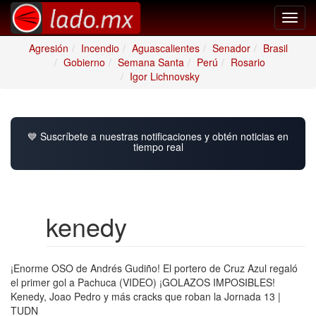
Toggl
navig
Agresión
Incendio
Aguascalientes
Senador
Brasil
Gobierno
Semana Santa
Perú
Rosario
Igor Lichnovsky
💙 Suscríbete a nuestras notificaciones y obtén noticias en
tiempo real
kenedy
¡Enorme OSO de Andrés Gudiño! El portero de Cruz Azul regaló
el primer gol a Pachuca (VIDEO) ¡GOLAZOS IMPOSIBLES!
Kenedy, Joao Pedro y más cracks que roban la Jornada 13 |
TUDN