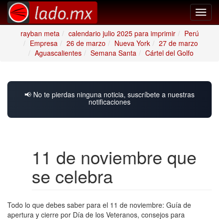
Toggl
navig
rayban meta
calendario julio 2025 para imprimir
Perú
Empresa
26 de marzo
Nueva York
27 de marzo
Aguascalientes
Semana Santa
Cártel del Golfo
📢 No te pierdas ninguna noticia, suscríbete a nuestras
notificaciones
11 de noviembre que
se celebra
Todo lo que debes saber para el 11 de noviembre: Guía de
apertura y cierre por Día de los Veteranos, consejos para