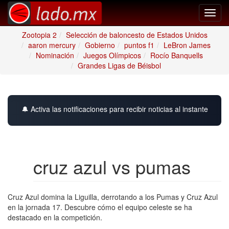
Toggl
navig
Zootopia 2
Selección de baloncesto de Estados Unidos
aaron mercury
Gobierno
puntos f1
LeBron James
Nominación
Juegos Olímpicos
Rocío Banquells
Grandes Ligas de Béisbol
🔔 Activa las notificaciones para recibir noticias al instante
cruz azul vs pumas
Cruz Azul domina la Liguilla, derrotando a los Pumas y Cruz Azul
en la jornada 17. Descubre cómo el equipo celeste se ha
destacado en la competición.