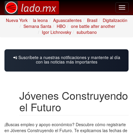
Toggl
navig
Nueva York
la leona
Aguascalientes
Brasil
Digitalización
Semana Santa
HBO
one battle after another
Igor Lichnovsky
suburbano
📲 Suscríbete a nuestras notificaciones y mantente al día
con las noticias más importantes
Jóvenes Construyendo
el Futuro
¡Buscas empleo y apoyo económico? Descubre cómo registrarte
en Jóvenes Construyendo el Futuro. Te explicamos las fechas de