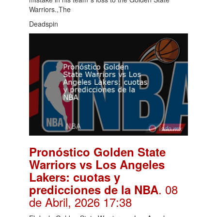
Warriors.,The
Deadspin
Pronóstico Golden State
Warriors vs Los Angeles
Lakers: cuotas y
. 08
predicciones de la NBA
de Abril, 2026 17:38