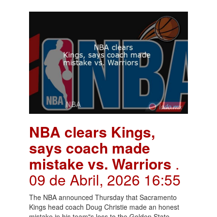
NBA clears Kings,
says coach made
mistake vs. Warriors
.
09 de Abril, 2026 16:55
The NBA announced Thursday that Sacramento
Kings head coach Doug Christie made an honest
mistake in his team"s loss to the Golden State