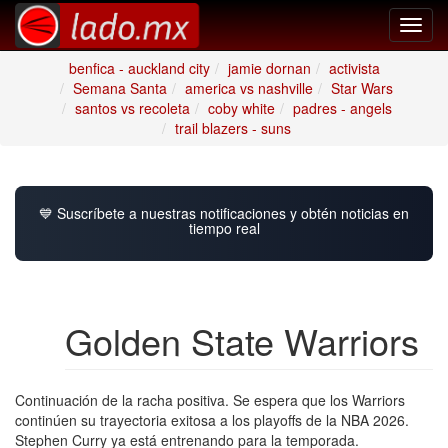
Toggl
navig
benfica - auckland city
jamie dornan
activista
Semana Santa
america vs nashville
Star Wars
santos vs recoleta
coby white
padres - angels
trail blazers - suns
💙 Suscríbete a nuestras notificaciones y obtén noticias en
tiempo real
Golden State Warriors
Continuación de la racha positiva. Se espera que los Warriors
continúen su trayectoria exitosa a los playoffs de la NBA 2026.
Stephen Curry ya está entrenando para la temporada.