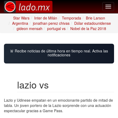
Toggl
navig
Star Wars
Inter de Milán
Temporada
Brie Larson
Argentina
jonathan perez chivas
Dólar estadounidense
gideon mensah
portugal vs
Nobel de la Paz 2018
🚨 Recibe noticias de última hora en tiempo real. Activa las
notificaciones
lazio vs
Lazio y Udinese empatan en un emocionante partido de mitad de
tabla. Un joven portero de la Lazio sorprende con una actuación
espectacular gracias a Game Pass.